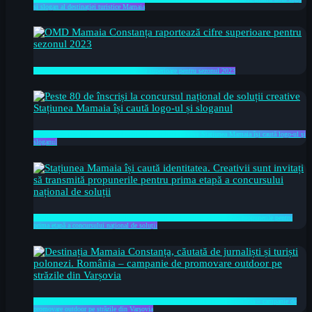
și slogan al destinației turistice Mamaia
OMD Mamaia Constanța raportează cifre superioare pentru sezonul 2023
Peste 80 de înscriși la concursul național de soluții creative Stațiunea Mamaia își caută logo-ul și
sloganul
Stațiunea Mamaia își caută identitatea. Creativii sunt invitați să transmită propunerile pentru
prima etapă a concursului național de soluții
Destinația Mamaia Constanța, căutată de jurnaliști și turiști polonezi. România – campanie de
promovare outdoor pe străzile din Varșovia