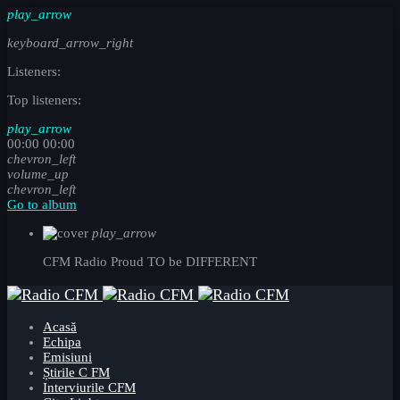
play_arrow
keyboard_arrow_right
Listeners:
Top listeners:
play_arrow
00:00
00:00
chevron_left
volume_up
chevron_left
Go to album
play_arrow
CFM Radio
Proud TO be DIFFERENT
Acasă
Echipa
Emisiuni
Știrile C FM
Interviurile CFM