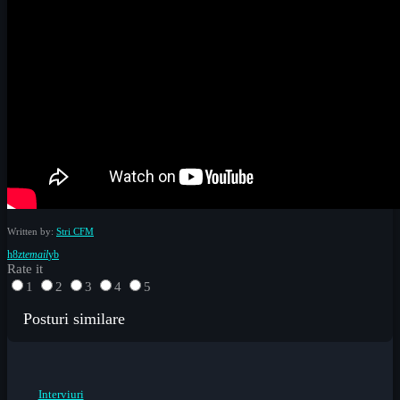
Written by:
Stri CFM
email
Rate it
1
2
3
4
5
Posturi similare
Interviuri