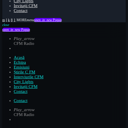
City Lights
Invitații CFM
Contact
menu
open_in_new
Popup
close
open_in_new
Popup
Play_arrow
CFM Radio
Acasă
Echipa
Emisiuni
Știrile C FM
Interviurile CFM
City Lights
Invitații CFM
Contact
Contact
Play_arrow
CFM Radio