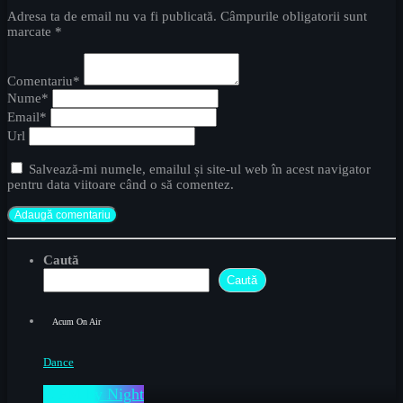
Adresa ta de email nu va fi publicată. Câmpurile obligatorii sunt
marcate *
Comentariu*
Nume*
Email*
Url
Salvează-mi numele, emailul și site-ul web în acest navigator
pentru data viitoare când o să comentez.
Caută
Caută
Acum On Air
Dance
C FM by Night