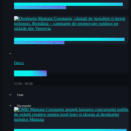
Stațiunea Mamaia își caută identitatea. Creativii sunt invitați să transmită propunerile pentru
prima etapă a concursului național de soluții
Destinația Mamaia Constanța, căutată de jurnaliști și turiști polonezi. România – campanie de
promovare outdoor pe străzile din Varșovia
Dance
C FM by Night
23:00 - 00:00
Chart
Top popular
OMD Mamaia Constanța anunță lansarea concursului public de soluții creative pentru noul logo