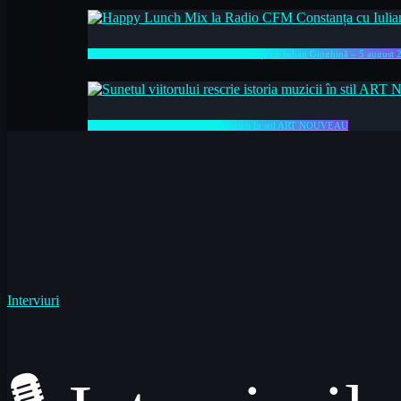
Happy Lunch Mix la Radio CFM Constanța cu Iulian Ginghină – 5 august 
Sunetul viitorului rescrie istoria muzicii în stil ART NOUVEAU
Interviuri