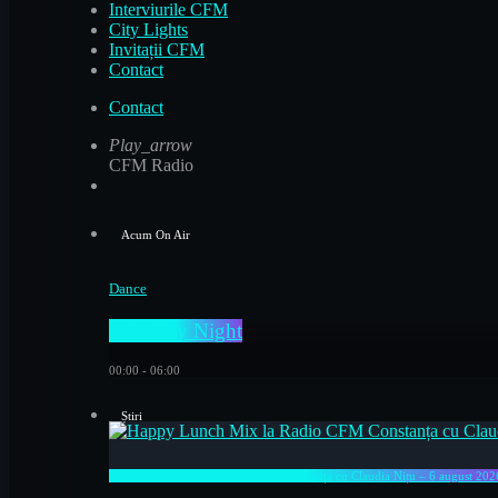
Interviurile CFM
City Lights
Invitații CFM
Contact
Contact
Play_arrow
CFM Radio
Acum On Air
Dance
C FM by Night
00:00 - 06:00
Știri
Happy Lunch Mix la Radio CFM Constanța cu Claudia Nițu – 6 august 202