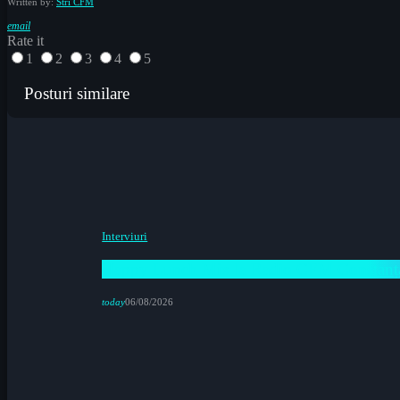
Written by:
Stri CFM
email
Rate it
1
2
3
4
5
Posturi similare
Interviuri
Happy Lunch Mix la Radio CFM Constanța 
today
06/08/2026