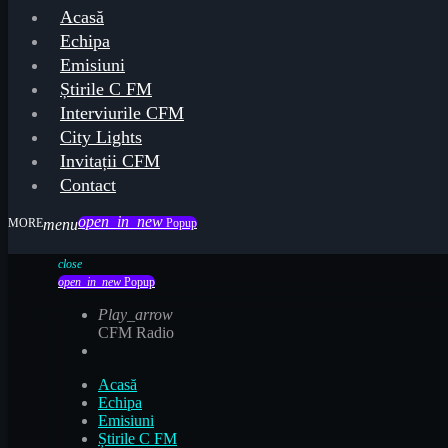
Acasă
Echipa
Emisiuni
Știrile C FM
Interviurile CFM
City Lights
Invitații CFM
Contact
open_in_new
menu
Popup
close
open_in_new
Popup
Play_arrow
CFM Radio
Acasă
Echipa
Emisiuni
Știrile C FM