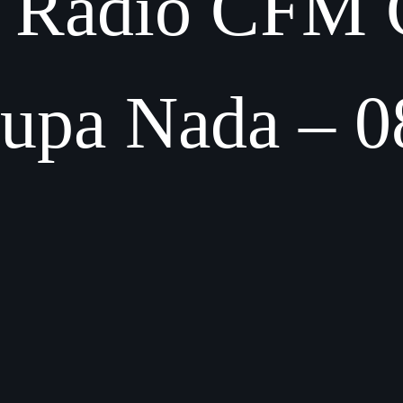
ile Radio CFM 
upa Nada – 0