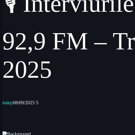
🎙 Interviur
92,9 FM – Tr
2025
today
08/09/2025
5