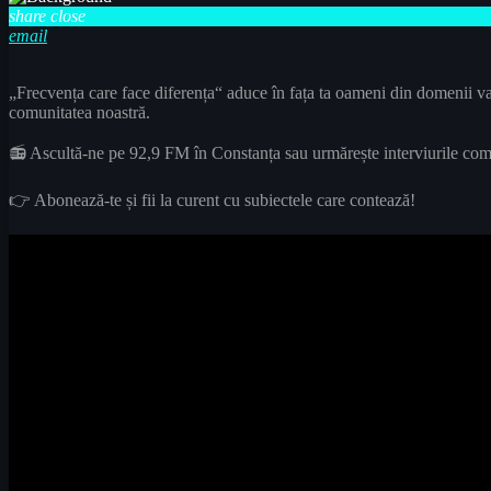
share
close
email
„Frecvența care face diferența“ aduce în fața ta oameni din domenii vari
comunitatea noastră.
📻 Ascultă-ne pe 92,9 FM în Constanța sau urmărește interviurile com
👉 Abonează-te și fii la curent cu subiectele care contează!