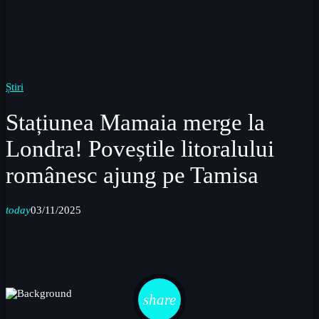
Știri
Stațiunea Mamaia merge la
Londra! Poveștile litoralului
românesc ajung pe Tamisa
today
03/11/2025
email
share