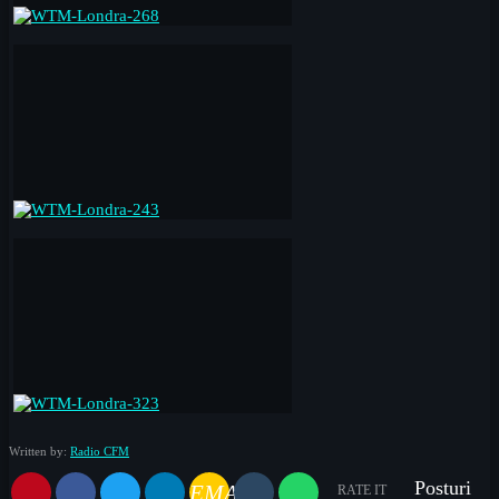
Written by:
Radio CFM
Posturi
EMAIL
RATE IT