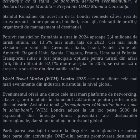
activitățile de la stand, pe parcursul derulării evenimentului”, a
declarat George Măndilă – Președinte OMD Mamaia Constanța.
Standul României din acest an de la Londra reunește câțiva zeci de
co-expozanți – tour operatori, hotelieri, asociații, federații de profil și
organizații de management al destinației.
Potrivit statisticilor, România a atras în 2024 aproape 2,4 milioane de
turiști străini, cu 13,5% mai mulți față de 2023. Cei mai mulți
vizitatori au venit din Germania, Italia, Israel, Statele Unite ale
Americii, Regatul Unit, Spania, Ungaria, Franța, Ucraina și Polonia.
Transportul rutier a fost principala opțiune pentru turiștii din afara
țării, fiind utilizat de 82,1% dintre aceștia. În 2025, se estimează o
creștere a sosirilor din destinațiile străine.
World Travel Market (WTM) Londra 2025
este unul dintre cele mai
mari evenimente din industria turismului la nivel global.
Evenimentul oferă una dintre cele mai mari platforme de networking,
afaceri și noi tendințe în domeniul călătoriilor pentru profesioniștii
din industrie. Având ca temă
„Reimaginarea călătoriilor într-o lume
în schimbare”,
WTM Londra aduce la un loc peste 5000 de
expozanți din întreaga lume, prezentări ale destinațiilor
internaționale, dar și noi tendințe în turismul global.
Participarea asociației noastre la târgurile internaționale de turism
face parte din activitățile OMD-ului pentru promovarea destinației.