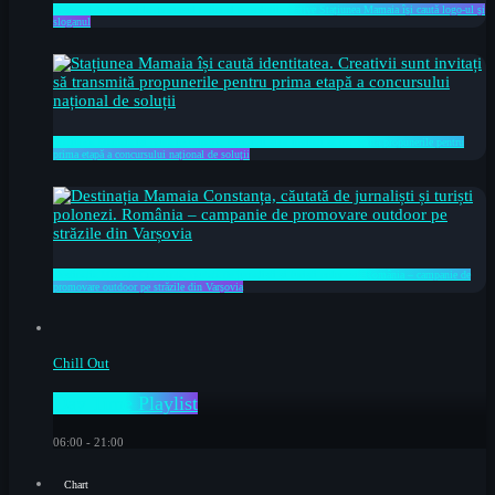
Peste 80 de înscriși la concursul național de soluții creative Stațiunea Mamaia își caută logo-ul și
sloganul
Stațiunea Mamaia își caută identitatea. Creativii sunt invitați să transmită propunerile pentru
prima etapă a concursului național de soluții
Destinația Mamaia Constanța, căutată de jurnaliști și turiști polonezi. România – campanie de
promovare outdoor pe străzile din Varșovia
Chill Out
Day Time Playlist
06:00 - 21:00
Chart