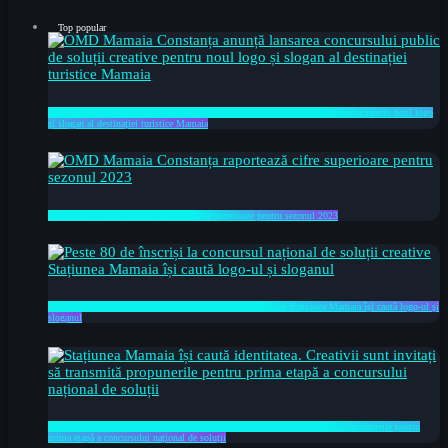
Top popular
OMD Mamaia Constanța anunță lansarea concursului public de soluții creative pentru noul logo
și slogan al destinației turistice Mamaia
OMD Mamaia Constanța raportează cifre superioare pentru sezonul 2023
Peste 80 de înscriși la concursul național de soluții creative Stațiunea Mamaia își caută logo-ul și
sloganul
Stațiunea Mamaia își caută identitatea. Creativii sunt invitați să transmită propunerile pentru
prima etapă a concursului național de soluții