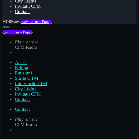
City Lights
Invitații CFM
Contact
menu
open_in_new
Popup
close
open_in_new
Popup
Play_arrow
CFM Radio
Acasă
Echipa
Emisiuni
Știrile C FM
Interviurile CFM
City Lights
Invitații CFM
Contact
Contact
Play_arrow
CFM Radio