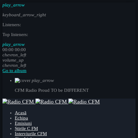
play_arrow
keyboard_arrow_right
Listeners:
Top listeners:
play_arrow
00:00
00:00
chevron_left
volume_up
chevron_left
Go to album
play_arrow
CFM Radio
Proud TO be DIFFERENT
Acasă
Echipa
Emisiuni
Știrile C FM
Interviurile CFM