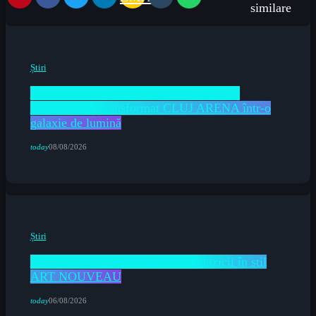
similare
Știri
UNTOLD 2026: Show-ul epic al ZAREI
LARSSON a transformat CLUJ ARENA într-o
galaxie de lumină
today
08/08/2026
Știri
Sunetul viitorului rescrie istoria muzicii în stil
ART NOUVEAU
today
06/08/2026