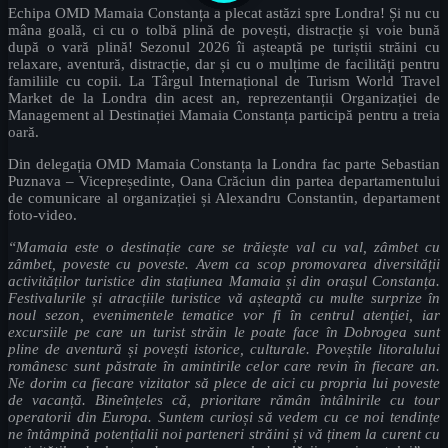
Echipa OMD Mamaia Constanța a plecat astăzi spre Londra! Și nu cu
mâna goală, ci cu o tolbă plină de povești, distracție și voie bună
după o vară plină! Sezonul 2026 îi așteaptă pe turiștii străini cu
relaxare, aventură, distracție, dar și cu o mulțime de facilități pentru
familiile cu copii. La Târgul Internațional de Turism World Travel
Market de la Londra din acest an, reprezentanții Organizației de
Management al Destinației Mamaia Constanța participă pentru a treia
oară.
Din delegația OMD Mamaia Constanța la Londra fac parte Sebastian
Puznava – Vicepreședinte, Oana Crăciun din partea departamentului
de comunicare al organizației și Alexandru Constantin, departament
foto-video.
“Mamaia este o destinație care se trăiește val cu val, zâmbet cu
zâmbet, poveste cu poveste. Avem ca scop promovarea diversității
activităților turistice din stațiunea Mamaia și din orașul Constanța.
Festivalurile și atracțiile turistice vă așteaptă cu multe surprize în
noul sezon, evenimentele tematice vor fi în centrul atenției, iar
excursiile pe care un turist străin le poate face în Dobrogea sunt
pline de aventură și povești istorice, culturale. Poveștile litoralului
românesc sunt păstrate în amintirile celor care revin în fiecare an.
Ne dorim ca fiecare vizitator să plece de aici cu propria lui poveste
de vacanță. Bineînțeles că, prioritare rămân întâlnirile cu tour
operatorii din Europa. Suntem curioși să vedem cu ce noi tendințe
ne întâmpină potențialii noi parteneri străini și vă ținem la curent cu