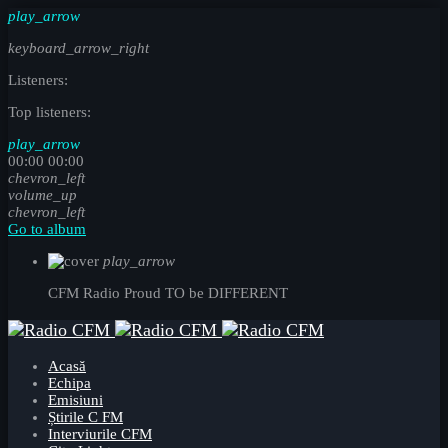
play_arrow
keyboard_arrow_right
Listeners:
Top listeners:
play_arrow
00:00
00:00
chevron_left
volume_up
chevron_left
Go to album
play_arrow
CFM Radio
Proud TO be DIFFERENT
Acasă
Echipa
Emisiuni
Știrile C FM
Interviurile CFM