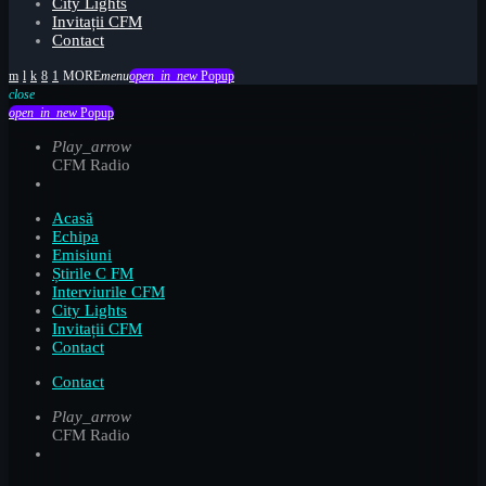
City Lights
Invitații CFM
Contact
menu
open_in_new
Popup
close
open_in_new
Popup
Play_arrow
CFM Radio
Acasă
Echipa
Emisiuni
Știrile C FM
Interviurile CFM
City Lights
Invitații CFM
Contact
Contact
Play_arrow
CFM Radio