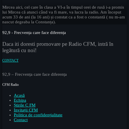
Mircea aici, cel care în clasa a VI-a în timpul orei de rusă i-a promis
lui Mircea că atunci când va fi mare, va lucra la radio. Am început
acum 33 de ani (la 16 ani) și constat ca a fost o constantă ( nu m-am
nascut degeaba la Constanța).
92,9 - Frecvența care face diferența
Daca iti doresti promovare pe Radio CFM, intră în
legătură cu noi!
CONTACT
92,9 – Frecvența care face diferența
CFM Radio
Acasă
Echipa
Știrile C FM
Invitații CFM
Politica de confidențialitate
Contact