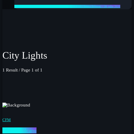
🎙 Feel Good Mix – Radio CFM Constanța – 92,9 FM – Ileana Brînzan – 26 iulie 2026
City Lights
1 Result / Page 1 of 1
CFM
Mircea Solcanu