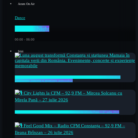
Acum On Air
Dance
C FM by Night
00:00 - 06:00
Știri
Luna august transformă Constanța și stațiunea Mamaia în capitala verii din România.
Evenimente, concerte și experiențe memorabile
🎙 City Lights la CFM – 92,9 FM – Mircea Solcanu cu Mirela Pană – 27 iulie 2026