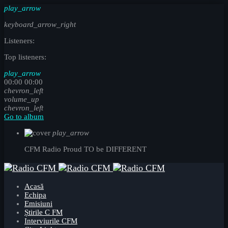
play_arrow
keyboard_arrow_right
Listeners:
Top listeners:
play_arrow
00:00
00:00
chevron_left
volume_up
chevron_left
Go to album
play_arrow
CFM Radio
Proud TO be DIFFERENT
Acasă
Echipa
Emisiuni
Știrile C FM
Interviurile CFM