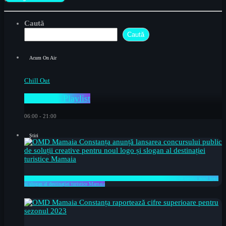
Caută
Caută
Acum On Air
Chill Out
Day Time Playlist
06:00 - 21:00
Știri
OMD Mamaia Constanța anunță lansarea concursului public de soluții creative pentru noul logo
și slogan al destinației turistice Mamaia