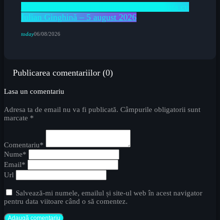
Happy Lunch Mix la Radio CFM Constanța cu
Iulian Ginghină – 5 august 2026
today
06/08/2026
Publicarea comentariilor (0)
Lasa un comentariu
Adresa ta de email nu va fi publicată. Câmpurile obligatorii sunt
marcate *
Comentariu*
Nume*
Email*
Url
Salvează-mi numele, emailul și site-ul web în acest navigator
pentru data viitoare când o să comentez.