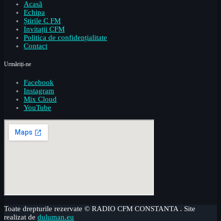
Acasă
Echipa
Știrile C FM
Invitații CFM
Politica de confidențialitate
Contact
Urmăriți-ne
Facebook
Instagram
Mix Cloud
YouTube
Toate drepturile rezervate © RADIO CFM CONSTANTA . Site
realizat de
duluman.eu