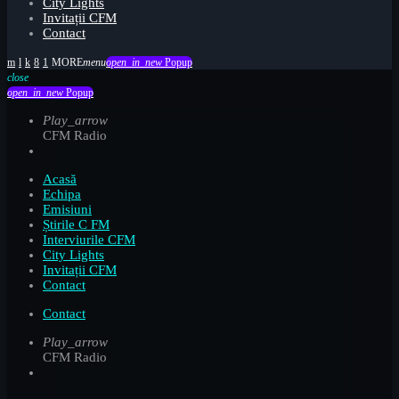
City Lights
Invitații CFM
Contact
menu
open_in_new
Popup
close
open_in_new
Popup
Play_arrow
CFM Radio
Acasă
Echipa
Emisiuni
Știrile C FM
Interviurile CFM
City Lights
Invitații CFM
Contact
Contact
Play_arrow
CFM Radio