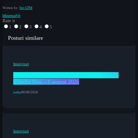
Written by:
Stri CFM
email
Rate it
1
2
3
4
5
Posturi similare
Interviuri
Happy Lunch Mix la Radio CFM Constanța cu
Claudia Nițu – 6 august 2026
today
06/08/2026
Interviuri