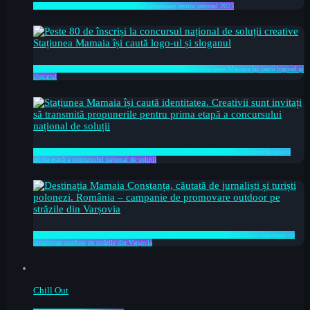
OMD Mamaia Constanța raportează cifre superioare pentru sezonul 2023
Peste 80 de înscriși la concursul național de soluții creative Stațiunea Mamaia își caută logo-ul și
sloganul
Stațiunea Mamaia își caută identitatea. Creativii sunt invitați să transmită propunerile pentru
prima etapă a concursului național de soluții
Destinația Mamaia Constanța, căutată de jurnaliști și turiști polonezi. România – campanie de
promovare outdoor pe străzile din Varșovia
Chill Out