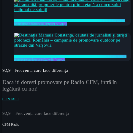
Stațiunea Mamaia își caută identitatea. Creativii sunt invitați să transmită propunerile pentru
prima etapă a concursului național de soluții
Destinația Mamaia Constanța, căutată de jurnaliști și turiști polonezi. România – campanie de
promovare outdoor pe străzile din Varșovia
92,9 - Frecvența care face diferența
Daca iti doresti promovare pe Radio CFM, intră în
legătură cu noi!
CONTACT
92,9 – Frecvența care face diferența
CFM Radio