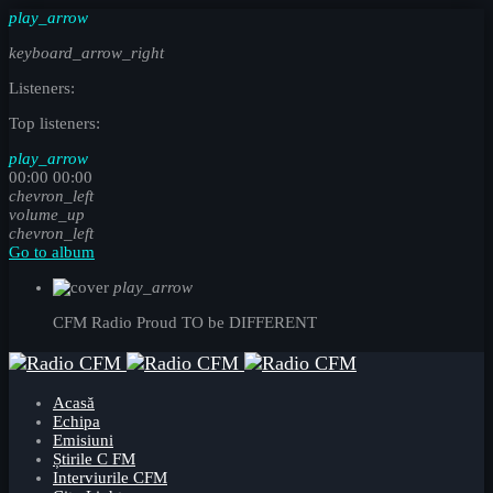
play_arrow
keyboard_arrow_right
Listeners:
Top listeners:
play_arrow
00:00
00:00
chevron_left
volume_up
chevron_left
Go to album
play_arrow
CFM Radio
Proud TO be DIFFERENT
Acasă
Echipa
Emisiuni
Știrile C FM
Interviurile CFM