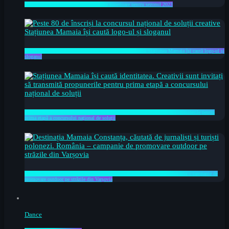
OMD Mamaia Constanța raportează cifre superioare pentru sezonul 2023
Peste 80 de înscriși la concursul național de soluții creative Stațiunea Mamaia își caută logo-ul și
sloganul
Stațiunea Mamaia își caută identitatea. Creativii sunt invitați să transmită propunerile pentru
prima etapă a concursului național de soluții
Destinația Mamaia Constanța, căutată de jurnaliști și turiști polonezi. România – campanie de
promovare outdoor pe străzile din Varșovia
Dance