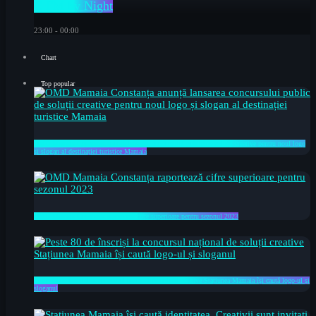
C FM by Night
23:00 - 00:00
Chart
Top popular
OMD Mamaia Constanța anunță lansarea concursului public de soluții creative pentru noul logo
și slogan al destinației turistice Mamaia
OMD Mamaia Constanța raportează cifre superioare pentru sezonul 2023
Peste 80 de înscriși la concursul național de soluții creative Stațiunea Mamaia își caută logo-ul și
sloganul