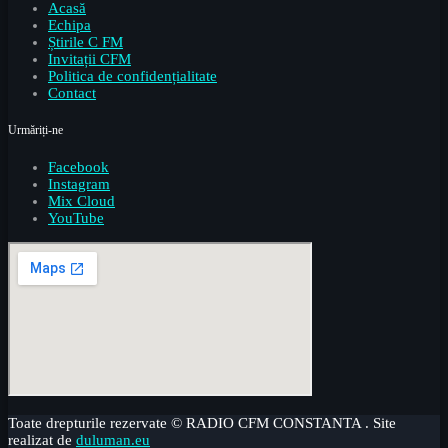
Acasă
Echipa
Știrile C FM
Invitații CFM
Politica de confidențialitate
Contact
Urmăriți-ne
Facebook
Instagram
Mix Cloud
YouTube
Toate drepturile rezervate © RADIO CFM CONSTANTA . Site
realizat de
duluman.eu