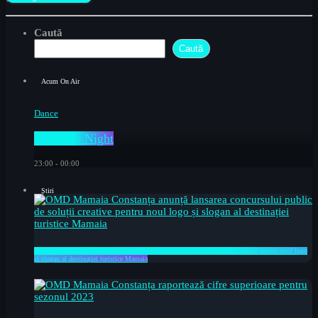
Caută
Caută
Acum On Air
Dance
C FM by Night
23:00 - 00:00
Știri
OMD Mamaia Constanța anunță lansarea concursului public de soluții creative pentru noul logo
și slogan al destinației turistice Mamaia