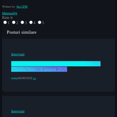
Written by:
Stri CFM
email
Rate it
1
2
3
4
5
Posturi similare
Interviuri
Happy Lunch Mix la Radio CFM Constanța cu
Claudia Nițu – 6 august 2026
today
06/08/2026
Interviuri