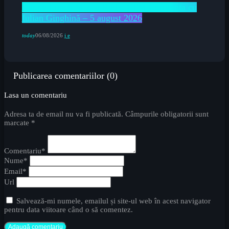
Happy Lunch Mix la Radio CFM Constanța cu
Iulian Ginghină – 5 august 2026
today
06/08/2026
Publicarea comentariilor (0)
Lasa un comentariu
Adresa ta de email nu va fi publicată. Câmpurile obligatorii sunt
marcate *
Comentariu*
Nume*
Email*
Url
Salvează-mi numele, emailul și site-ul web în acest navigator
pentru data viitoare când o să comentez.