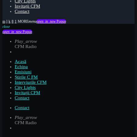
City Lights
Invitații CFM
Contact
menu
open_in_new
Popup
close
open_in_new
Popup
Play_arrow
CFM Radio
Acasă
Echipa
Emisiuni
Știrile C FM
Interviurile CFM
City Lights
Invitații CFM
Contact
Contact
Play_arrow
CFM Radio