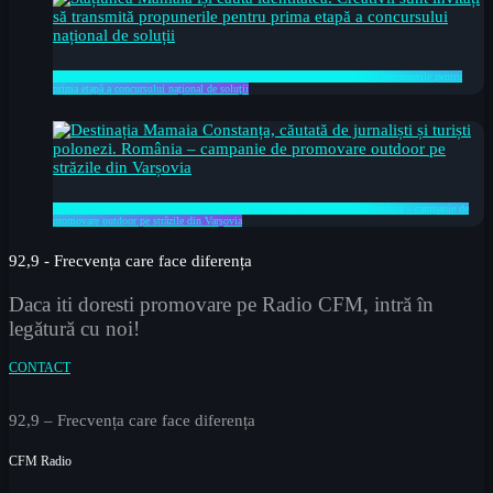
Stațiunea Mamaia își caută identitatea. Creativii sunt invitați să transmită propunerile pentru
prima etapă a concursului național de soluții
Destinația Mamaia Constanța, căutată de jurnaliști și turiști polonezi. România – campanie de
promovare outdoor pe străzile din Varșovia
92,9 - Frecvența care face diferența
Daca iti doresti promovare pe Radio CFM, intră în
legătură cu noi!
CONTACT
92,9 – Frecvența care face diferența
CFM Radio