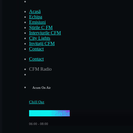
Acasă
Echipa
Emisiuni
Știrile C FM
Interviurile CFM
City Lights
Invitații CFM
Contact
Contact
CFM Radio
Acum On Air
Chill Out
Day Time Playlist
06:00 - 08:00