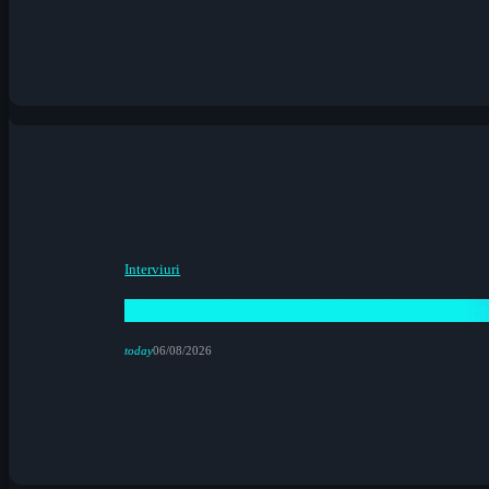
Interviuri
Happy Lunch Mix la Radio CFM Constanța 
today
06/08/2026