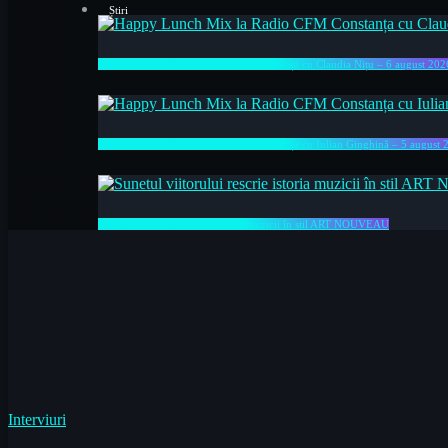
Știri
Happy Lunch Mix la Radio CFM Constanța cu Claudia Nițu – 6 august 202
Happy Lunch Mix la Radio CFM Constanța cu Iulian Ginghină – 5 august 
Sunetul viitorului rescrie istoria muzicii în stil ART NOUVEAU
Interviuri