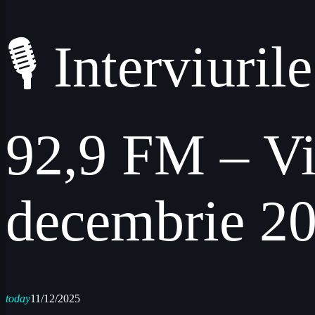
🎙 Interviur
92,9 FM – Vi
decembrie 2
today
11/12/2025