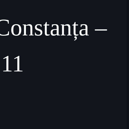
Constanța –
 11