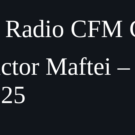
ile Radio CFM 
ctor Maftei –
025