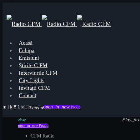
Acasă
Echipa
Emisiuni
Știrile C FM
Interviurile CFM
City Lights
Invitații CFM
Contact
open_in_new
menu
Popup
Play_ar
Play_ar
close
open_in_new
Popup
CFM Radio