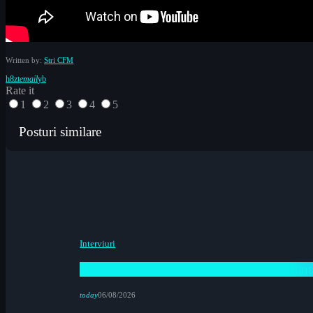
Written by:
Stri CFM
email
Rate it
1
2
3
4
5
Posturi similare
Interviuri
Happy Lunch Mix la Radio CFM Constanța 
today
06/08/2026