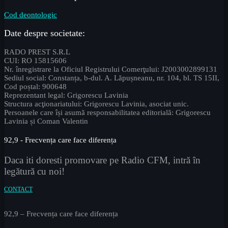
Cod deontologic
Date despre societate:
RADO PREST S.R.L
CUI: RO 15815606
Nr. înregistrare la Oficiul Registrului Comerţului: J2003002899131
Sediul social: Constanța, b-dul. A. Lăpușneanu, nr. 104, bl. TS 15II,
Cod poștal: 900648
Reprezentant legal: Grigorescu Lavinia
Structura acţionariatului: Grigorescu Lavinia, asociat unic.
Persoanele care își asumă responsabilitatea editorială: Grigorescu
Lavinia și Coman Valentin
92,9 - Frecvența care face diferența
Daca iti doresti promovare pe Radio CFM, intră în
legătură cu noi!
CONTACT
92,9 – Frecvența care face diferența