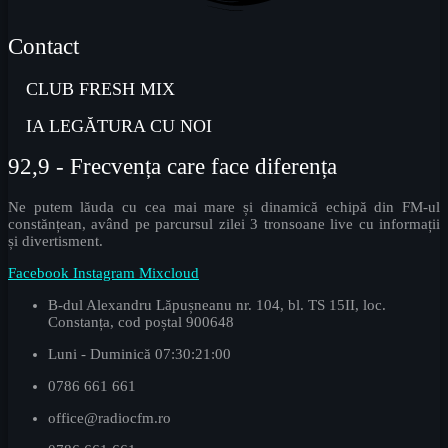
Contact
CLUB FRESH MIX
IA LEGĂTURA CU NOI
92,9 - Frecvența care face diferența
Ne putem lăuda cu cea mai mare și dinamică echipă din FM-ul
constănțean, având pe parcursul zilei 3 tronsoane live cu informații
și divertisment.
Facebook
Instagram
Mixcloud
B-dul Alexandru Lăpușneanu nr. 104, bl. TS 15II, loc.
Constanța, cod poștal 900648
Luni - Duminică 07:30:21:00
0786 661 661
office@radiocfm.ro