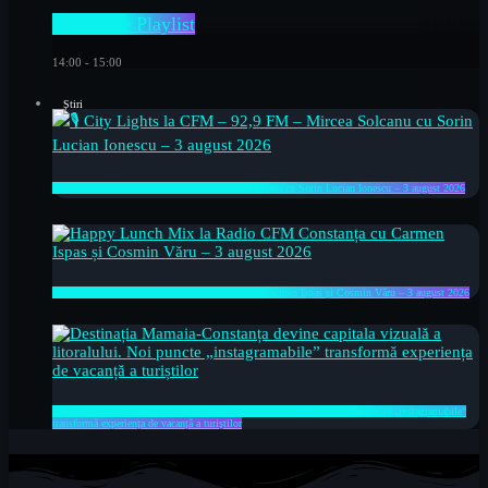
Day Time Playlist
14:00 - 15:00
Știri
🎙 City Lights la CFM – 92,9 FM – Mircea Solcanu cu Sorin Lucian Ionescu – 3 august 2026
Happy Lunch Mix la Radio CFM Constanța cu Carmen Ispas și Cosmin Văru – 3 august 2026
Destinația Mamaia-Constanța devine capitala vizuală a litoralului. Noi puncte „instagramabile”
transformă experiența de vacanță a turiștilor