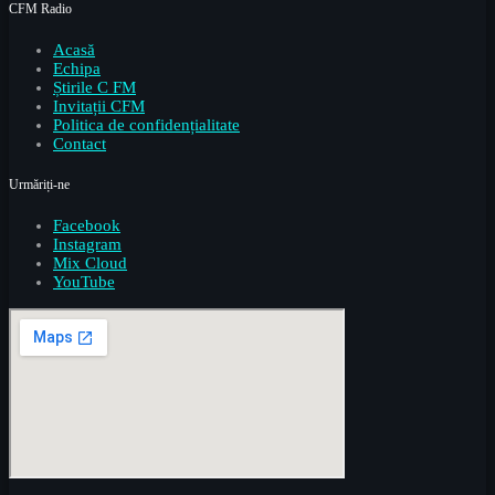
CFM Radio
Acasă
Echipa
Știrile C FM
Invitații CFM
Politica de confidențialitate
Contact
Urmăriți-ne
Facebook
Instagram
Mix Cloud
YouTube